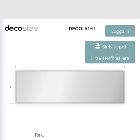
DECO
LIGHT
Logga in
Skriv ut pdf
Hitta återförsäljare
Rek.