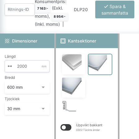
Konsumentpris:
Spara &
(Exkl.
7 163:-
DLP20
sammanfatta
moms),
8 954:-
(Inkl. moms)
Dimensioner
Kantsektioner
Längd
mm
Bredd
600 mm
Tjocklek
30 mm
Uppvikt bakkant
OBS! Täckta ändar